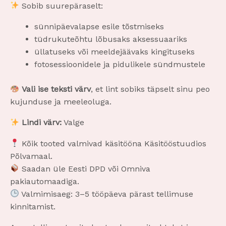
Sobib suurepäraselt:
sünnipäevalapse esile tõstmiseks
tüdrukuteõhtu lõbusaks aksessuaariks
üllatuseks või meeldejäävaks kingituseks
fotosessioonidele ja pidulikele sündmustele
Vali ise teksti värv
, et lint sobiks täpselt sinu peo
kujunduse ja meeleoluga.
Lindi värv:
Valge
Kõik tooted valmivad käsitööna Käsitööstuudios
Põlvamaal.
Saadan üle Eesti DPD või Omniva
pakiautomaadiga.
Valmimisaeg: 3–5 tööpäeva pärast tellimuse
kinnitamist.