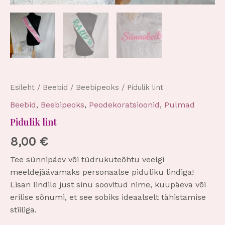
Esileht
/
Beebid
/
Beebipeoks
/ Pidulik lint
Beebid
,
Beebipeoks
,
Peodekoratsioonid
,
Pulmad
Pidulik lint
8,00
€
Tee sünnipäev või tüdrukuteõhtu veelgi
meeldejäävamaks personaalse piduliku lindiga!
Lisan lindile just sinu soovitud nime, kuupäeva või
erilise sõnumi, et see sobiks ideaalselt tähistamise
stiiliga.