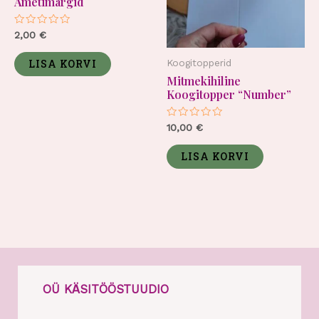
Ametimärgid
Hinnanguga
2,00
€
0
/
5
LISA KORVI
Koogitopperid
Mitmekihiline
Koogitopper “Number”
Hinnanguga
10,00
€
0
/
5
LISA KORVI
OÜ KÄSITÖÖSTUUDIO