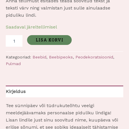
Anna tellimust esitades teada soovitud tekst ja
teksti värv ning valmistan just sulle ainulaadse
piduliku lindi.
Saadaval järeltellimisel
LISA KORVI
Kategooriad:
Beebid
,
Beebipeoks
,
Peodekoratsioonid
,
Pulmad
Kirjeldus
Tee sünnipäev või tüdrukuteõhtu veelgi
meeldejäävamaks personaalse piduliku lindiga!
Lisan lindile just sinu soovitud nime, kuupäeva või
erilise sõnumi, et see sobiks ideaalselt tähistamise