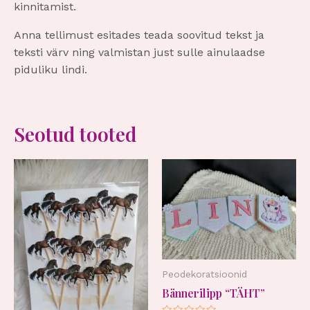
kinnitamist.
Anna tellimust esitades teada soovitud tekst ja
teksti värv ning valmistan just sulle ainulaadse
piduliku lindi.
Seotud tooted
Peodekoratsioonid
Bännerilipp “TÄHT”