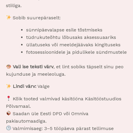
stiiliga.
Sobib suurepäraselt:
sünnipäevalapse esile tõstmiseks
tüdrukuteõhtu lõbusaks aksessuaariks
üllatuseks või meeldejäävaks kingituseks
fotosessioonidele ja pidulikele sündmustele
Vali ise teksti värv
, et lint sobiks täpselt sinu peo
kujunduse ja meeleoluga.
Lindi värv:
Valge
Kõik tooted valmivad käsitööna Käsitööstuudios
Põlvamaal.
Saadan üle Eesti DPD või Omniva
pakiautomaadiga.
Valmimisaeg: 3–5 tööpäeva pärast tellimuse