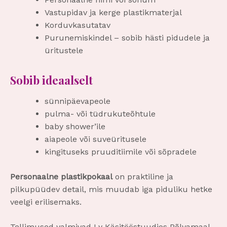
Vastupidav ja kerge plastikmaterjal
Korduvkasutatav
Purunemiskindel – sobib hästi pidudele ja
üritustele
Sobib ideaalselt
sünnipäevapeole
pulma- või tüdrukuteõhtule
baby shower’ile
aiapeole või suveüritusele
kingituseks pruuditiimile või sõpradele
Personaalne plastikpokaal
on praktiline ja
pilkupüüdev detail, mis muudab iga piduliku hetke
veelgi erilisemaks.
Tellimused valmivad Ly Käsitööstuudios Põlvamaal.