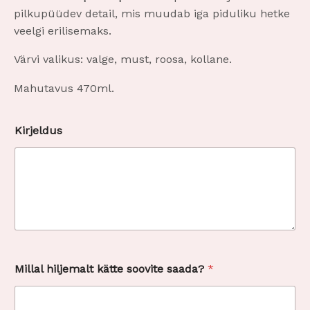
pilkupüüdev detail, mis muudab iga piduliku hetke
veelgi erilisemaks.
Värvi valikus: valge, must, roosa, kollane.
Mahutavus 470ml.
s
Kirjeldus
a
a
d
a
?
K
i
r
j
e
l
Millal hiljemalt kätte soovite saada?
*
d
u
s