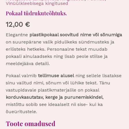
Vinüülkleebisega kingitused
Pokaal tüdrukuteõhtuks.
12,00
€
Elegantne
plastikpokaal soovitud nime või sõnumiga
on suurepärane valik pidulikeks sündmusteks ja
erilisteks hetkeks. Personaalne tekst muudab
pokaali ainulaadseks ning lisab peole stiilse ja
meeldejääva detaili.
Pokaal valmib
tellimuse alusel
ning sellele lisatakse
sinu valitud nimi, sõnum või lühike tekst. Tänu
vastupidavale plastikmaterjalile on pokaal
korduvkasutatav, kerge ja purunemiskindel
,
mistõttu sobib see ideaalselt nii sise- kui ka
õueüritustele.
Toote omadused