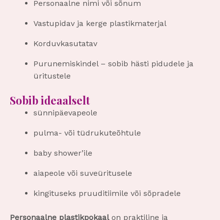
Personaalne nimi või sõnum
Vastupidav ja kerge plastikmaterjal
Korduvkasutatav
Purunemiskindel – sobib hästi pidudele ja
üritustele
Sobib ideaalselt
sünnipäevapeole
pulma- või tüdrukuteõhtule
baby shower’ile
aiapeole või suveüritusele
kingituseks pruuditiimile või sõpradele
Personaalne plastikpokaal
on praktiline ja