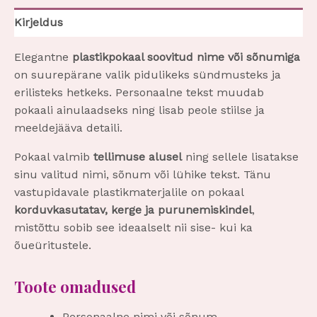
Kirjeldus
Elegantne
plastikpokaal soovitud nime või sõnumiga
on suurepärane valik pidulikeks sündmusteks ja
erilisteks hetkeks. Personaalne tekst muudab
pokaali ainulaadseks ning lisab peole stiilse ja
meeldejääva detaili.
Pokaal valmib
tellimuse alusel
ning sellele lisatakse
sinu valitud nimi, sõnum või lühike tekst. Tänu
vastupidavale plastikmaterjalile on pokaal
korduvkasutatav, kerge ja purunemiskindel
,
mistõttu sobib see ideaalselt nii sise- kui ka
õueüritustele.
Toote omadused
Personaalne nimi või sõnum