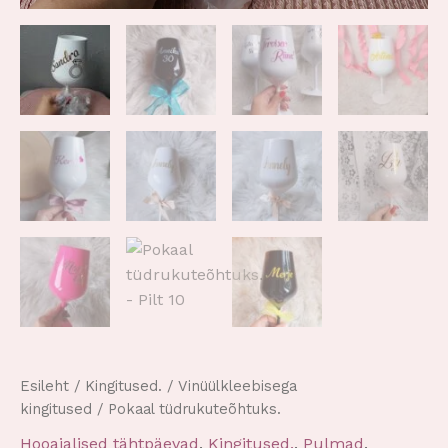
Esileht
/
Kingitused.
/
Vinüülkleebisega
kingitused
/ Pokaal tüdrukuteõhtuks.
Hooajalised tähtpäevad
,
Kingitused.
,
Pulmad
,