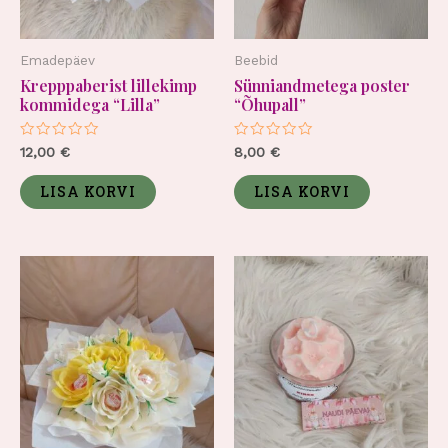
Emadepäev
Beebid
Krepppaberist lillekimp
Sünniandmetega poster
kommidega “Lilla”
“Õhupall”
Hinnanguga
Hinnanguga
12,00
€
8,00
€
0
0
/
/
5
5
LISA KORVI
LISA KORVI