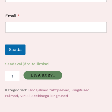
s
o
o
Email
*
v
i
t
e
Saada
Saadaval järeltellimisel
LISA KORVI
Kategooriad:
Hooajalised tähtpäevad
,
Kingitused.
,
Pulmad
,
Vinüülkleebisega kingitused