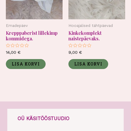
Emadepäev
Hooajalised tähtpäevad
Krepppaberist lillekimp
Kinkekomplekt
kommidega.
naistepäevaks.
Hinnanguga
Hinnanguga
14,00
€
9,00
€
0
0
/
/
5
5
LISA KORVI
LISA KORVI
OÜ KÄSITÖÖSTUUDIO